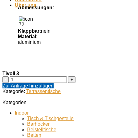
Über uns
Abmessungen
72
Klappbar
nein
Material
aluminium
Tivoli 3
Tivoli
3
Zur Anfrage hinzufügen
Menge
Kategorie:
Terrassentische
Kategorien
Indoor
Tisch & Tischgestelle
Barhocker
Beistelltische
Betten