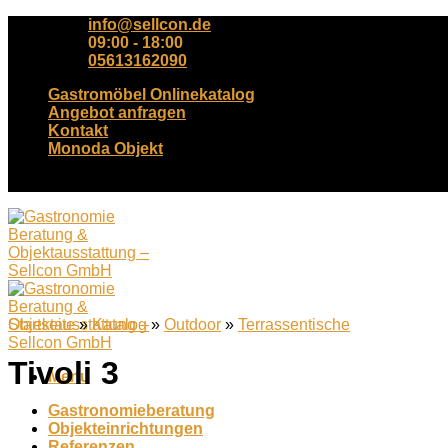
Skip
info@sellcon.de
to
09:00 - 18:00
content
05613162090
Gastromöbel Onlinekatalog
Angebot anfragen
Kontakt
Monoda Objekt
Tel. +49(0)561-3162090
Startseite
»
Katalog
»
Outdoor
»
Terrassentische
Tivoli 3
Menu
Gastronomieberatung
Objekteinrichtungen
Referenzen