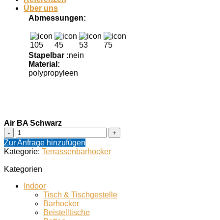
Über uns
Abmessungen
105
45
53
75
Stapelbar
nein
Material
polypropyleen
Air BA Schwarz
Air
BA
Zur Anfrage hinzufügen
Schwarz
Kategorie:
Terrassenbarhocker
Menge
Kategorien
Indoor
Tisch & Tischgestelle
Barhocker
Beistelltische