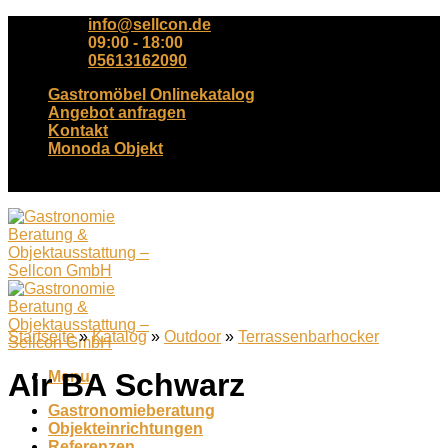
Skip
info@sellcon.de
to
09:00 - 18:00
content
05613162090
Gastromöbel Onlinekatalog
Angebot anfragen
Kontakt
Monoda Objekt
Tel. +49(0)561-3162090
Startseite
»
Katalog
»
Outdoor
»
Terrassenbarhocker
Air BA Schwarz
Menu
Gastronomieberatung
Objekteinrichtungen
Referenzen