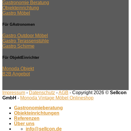
Gastronomie Beratung
Objekteinrichtung
Gastro Möbel
Für GAstronomen
Gastro Outdoor Möbel
Gastro Terassenstühle
Gastro Schirme
Für ObjektEinrichter
Monoda Objekt
B2B Angebot
Impressum
-
Datenschutz
-
AGB
- Copyright 2026 ©
Sellcon
GmbH
-
Monoda Vintage Möbel Onlineshop
Gastronomieberatung
Objekteinrichtungen
Referenzen
Über uns
info@sellcon.de