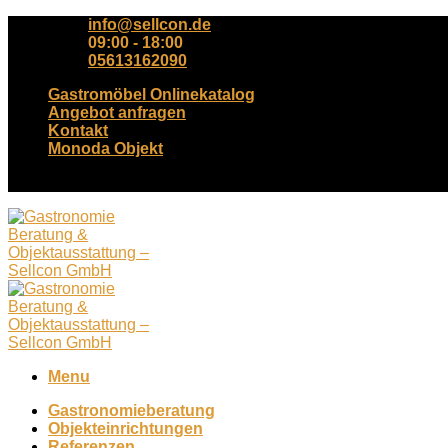
Skip
info@sellcon.de
to
09:00 - 18:00
content
05613162090
Gastromöbel Onlinekatalog
Angebot anfragen
Kontakt
Monoda Objekt
Tel. +49(0)561-3162090
Menu
Gastronomieberatung
Objekteinrichtungen
Referenzen