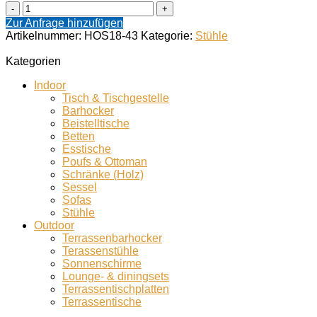
Damian
Menge
Zur Anfrage hinzufügen
Artikelnummer:
HOS18-43
Kategorie:
Stühle
Kategorien
Indoor
Tisch & Tischgestelle
Barhocker
Beistelltische
Betten
Esstische
Poufs & Ottoman
Schränke (Holz)
Sessel
Sofas
Stühle
Outdoor
Terrassenbarhocker
Terassenstühle
Sonnenschirme
Lounge- & diningsets
Terrassentischplatten
Terrassentische