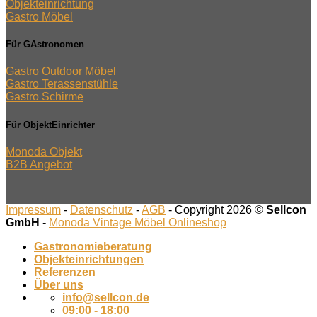
Objekteinrichtung
Gastro Möbel
Für GAstronomen
Gastro Outdoor Möbel
Gastro Terassenstühle
Gastro Schirme
Für ObjektEinrichter
Monoda Objekt
B2B Angebot
Impressum
-
Datenschutz
-
AGB
- Copyright 2026 ©
Sellcon
GmbH
-
Monoda Vintage Möbel Onlineshop
Gastronomieberatung
Objekteinrichtungen
Referenzen
Über uns
info@sellcon.de
09:00 - 18:00