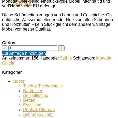
Monoda Objekt sind eindrucksvolle Möbel, nachhaltig und
Über uns
von Hand in der EU gefertigt.
Diese Schönheiten zeugen von Leben und Geschichte. Ob
natürliche Wasserbüffelleder oder Holz von alten Scheunen
und Holzhütten – kein Stück gleicht dem anderen. Vintage
Möbel von bester Qualität.
Carlos
Carlos
Menge
Zur Anfrage hinzufügen
Artikelnummer:
156
Kategorie:
Stühle
Schlagwort:
Monoda
Objekt
Kategorien
Indoor
Tisch & Tischgestelle
Barhocker
Beistelltische
Betten
Esstische
Poufs & Ottoman
Schränke (Holz)