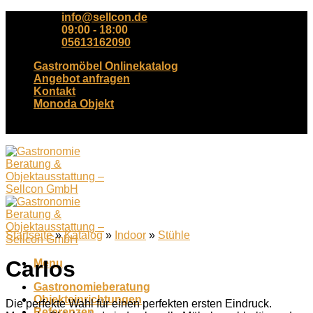
Skip
info@sellcon.de
to
09:00 - 18:00
content
05613162090
Gastromöbel Onlinekatalog
Angebot anfragen
Kontakt
Monoda Objekt
Tel. +49(0)561-3162090
Startseite
»
Katalog
»
Indoor
»
Stühle
Carlos
Menu
Gastronomieberatung
Objekteinrichtungen
Die perfekte Wahl für einen perfekten ersten Eindruck.
Referenzen