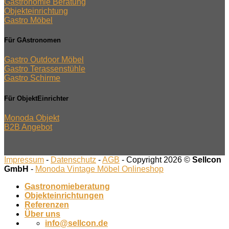
Gastronomie Beratung
Objekteinrichtung
Gastro Möbel
Für GAstronomen
Gastro Outdoor Möbel
Gastro Terassenstühle
Gastro Schirme
Für ObjektEinrichter
Monoda Objekt
B2B Angebot
Impressum
-
Datenschutz
-
AGB
- Copyright 2026 ©
Sellcon
GmbH
-
Monoda Vintage Möbel Onlineshop
Gastronomieberatung
Objekteinrichtungen
Referenzen
Über uns
info@sellcon.de