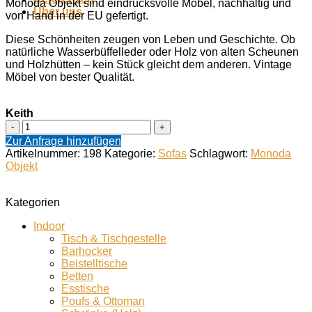
Monoda Objekt sind eindrucksvolle Möbel, nachhaltig und
Über uns
von Hand in der EU gefertigt.
Diese Schönheiten zeugen von Leben und Geschichte. Ob
natürliche Wasserbüffelleder oder Holz von alten Scheunen
und Holzhütten – kein Stück gleicht dem anderen. Vintage
Möbel von bester Qualität.
Keith
Keith
Menge
Zur Anfrage hinzufügen
Artikelnummer:
198
Kategorie:
Sofas
Schlagwort:
Monoda
Objekt
Kategorien
Indoor
Tisch & Tischgestelle
Barhocker
Beistelltische
Betten
Esstische
Poufs & Ottoman