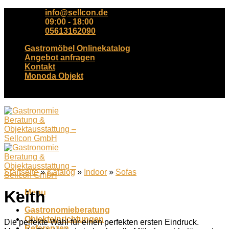
Skip
info@sellcon.de
to
09:00 - 18:00
content
05613162090
Gastromöbel Onlinekatalog
Angebot anfragen
Kontakt
Monoda Objekt
Tel. +49(0)561-3162090
Startseite
»
Katalog
»
Indoor
»
Sofas
Keith
Menu
Gastronomieberatung
Objekteinrichtungen
Die perfekte Wahl für einen perfekten ersten Eindruck.
Referenzen