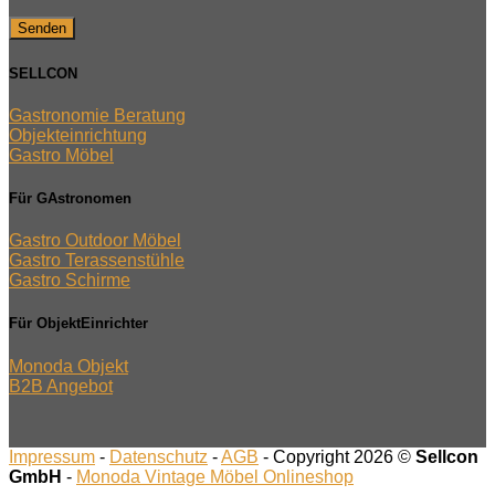
SELLCON
Gastronomie Beratung
Objekteinrichtung
Gastro Möbel
Für GAstronomen
Gastro Outdoor Möbel
Gastro Terassenstühle
Gastro Schirme
Für ObjektEinrichter
Monoda Objekt
B2B Angebot
Impressum
-
Datenschutz
-
AGB
- Copyright 2026 ©
Sellcon
GmbH
-
Monoda Vintage Möbel Onlineshop