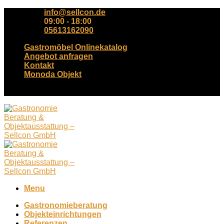
Skip
info@sellcon.de
to
09:00 - 18:00
content
05613162090
Gastromöbel Onlinekatalog
Angebot anfragen
Kontakt
Monoda Objekt
Tel. +49(0)561-3162090
Menu
Gastronomieberatung
Objekteinrichtungen
Referenzen