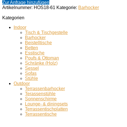
White
Zur Anfrage hinzufügen
Menge
Artikelnummer:
HOS18-61
Kategorie:
Barhocker
Kategorien
Indoor
Tisch & Tischgestelle
Barhocker
Beistelltische
Betten
Esstische
Poufs & Ottoman
Schränke (Holz)
Sessel
Sofas
Stühle
Outdoor
Terrassenbarhocker
Terassenstühle
Sonnenschirme
Lounge- & diningsets
Terrassentischplatten
Terrassentische